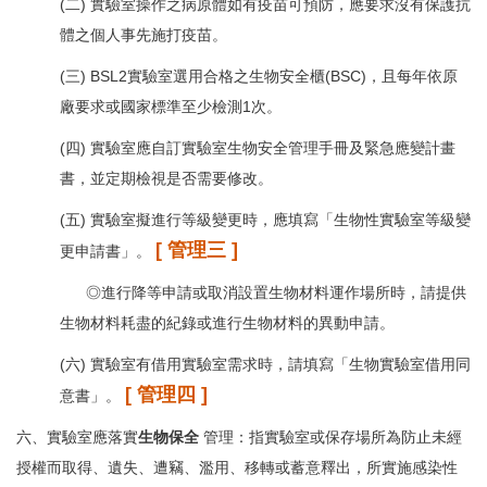
(二) 實驗室操作之病原體如有疫苗可預防，應要求沒有保護抗
體之個人事先施打疫苗。
(三) BSL2實驗室選用合格之生物安全櫃(BSC)，且每年依原
廠要求或國家標準至少檢測1次。
(四) 實驗室應自訂實驗室生物安全管理手冊及緊急應變計畫
書，並定期檢視是否需要修改。
(五) 實驗室擬進行等級變更時，應填寫「生物性實驗室等級變
[
管理三
]
更申請書」。
◎進行降等申請或取消設置生物材料運作場所時，請提供
生物材料耗盡的紀錄或進行生物材料的異動申請。
(六) 實驗室有借用實驗室需求時，請填寫「生物實驗室借用同
[
管理四
]
意書」。
六、實驗室應落實
生物保全
管理：指實驗室或保存場所為防止未經
授權而取得、遺失、遭竊、濫用、移轉或蓄意釋出，所實施感染性