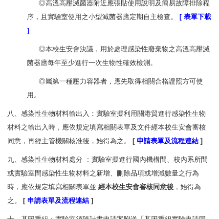
◎高溫高壓滅菌器附近應張貼使用說明及簡易故障排除程
序，且實驗室使用之小型滅菌器應定期自主檢查。
[
表單下載
]
◎本校生安會決議，用於處理感染性廢棄物之高溫高壓滅
菌器應每年至少進行一次生物性確效檢測。
◎屬第一種壓力容器者，應先取得相關合格證照方可使
用。
八、感染性生物材料輸出入：實驗室擬利用關港貿進行感染性生物
材料之輸出入時，應依規定填寫相關表單及文件經本校生安會審核
同意，再經主管機關核准後，始得為之。
[
申請表單及流程連結
]
九、感染性生物材料處分
：實驗室擬進行國內機構間、校內系所間
或實驗室間感染性生物材料之新增、刪除品項或增減數量之行為
時，應依規定填寫相關表單並
經本校生安會審核同意後
，始得為
之。
[
申請表單及流程連結
]
十、基因重組：實驗室須隨計畫申請案附送「基因重組實驗申請同