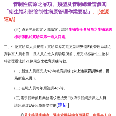
管制性病原之品項、類型及管制總量請參閱
「衛生福利部管制性病原管理作業要點」
。[
法源
連結
]
(五) 通過等級鑑定之實驗室，請將
生物安全會發放之生物危害
標示張貼於實驗室第一道入口處
。
二、生物實驗室人員規範：實驗室應定期更新環安衛E化管理系統之
實驗室人員名冊，且人員在進入實驗場所前，應完成感染性生物材
料管理辦法第21條規定之教育訓練時數。
(一) 新進人員應完成8小時教育訓練
(
未上過教育訓練者，視
為新進人員
)
。
(二) 在職人員每年應複訓4小時。
(三)需學習時數且業務需求應接受E政府學習網授課之人員，
[
連結
]
請連結致E等公務園學習網
◎
若未接受訓練者，遇主管機關稽查而受罰，由當事人自