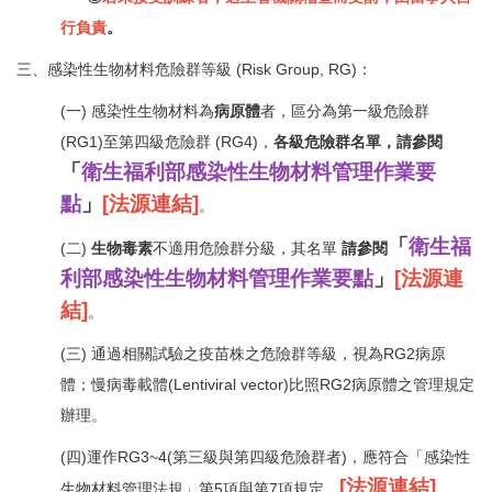
行負責
。
三、感染性生物材料危險群等級 (Risk Group, RG)：
(一) 感染性生物材料為
病原體
者，區分為第一級危險群
(RG1)至第四級危險群 (RG4)，
各級危險群名單，請參閱
「
衛生福利部感染性生物材料管理作業要
點
」
[
法源連結
]
。
「
衛生福
(二)
生物毒素
不適用危險群分級，其名單
請參閱
利部感染性生物材料管理作業要點
」
[
法源連
結
]
。
(三) 通過相關試驗之疫苗株之危險群等級，視為RG2病原
體；慢病毒載體(Lentiviral vector)比照RG2病原體之管理規定
辦理。
(四)運作RG3~4(第三級與第四級危險群者)，應符合「感染性
[
法源連結
]
生物材料管理法規」第5項與第7項規定。