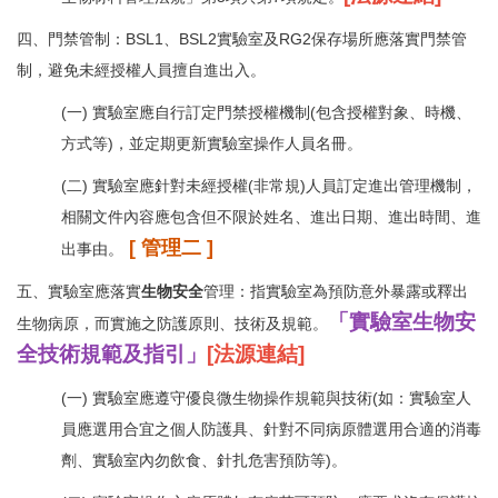
四、門禁管制：BSL1、BSL2實驗室及RG2保存場所應落實門禁管
制，避免未經授權人員擅自進出入。
(一) 實驗室應自行訂定門禁授權機制(包含授權對象、時機、
方式等)，並定期更新實驗室操作人員名冊。
(二) 實驗室應針對未經授權(非常規)人員訂定進出管理機制，
相關文件內容應包含但不限於姓名、進出日期、進出時間、進
[
管理二
]
出事由。
五、實驗室應落實
生物安全
管理：指實驗室為預防意外暴露或釋出
「實驗室生物安
生物病原，而實施之防護原則、技術及規範。
全技術規範及指引」
[
法源連結
]
(一) 實驗室應遵守優良微生物操作規範與技術(如：實驗室人
員應選用合宜之個人防護具、針對不同病原體選用合適的消毒
劑、實驗室內勿飲食、針扎危害預防等)。