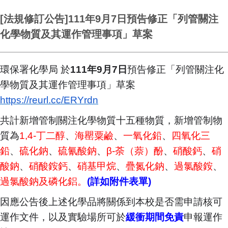
[法規修訂公告]111年9月7日預告修正「列管關注
化學物質及其運作管理事項」草案
環保署化學局 於
111年9月7日
預告修正「列管關注化
學物質及其運作管理事項」草案
https://reurl.cc/ERYrdn
共計新增管制關注化學物質十五種物質，新增管制物
質為
1,4-
丁二醇
、
海罌粟鹼
、
一氧化鉛
、
四氧化三
鉛
、
硫化鈉
、
硫氰酸鈉
、
β-荼（萘）酚
、
硝酸鈣
、
硝
酸鈉
、
硝酸銨鈣
、
硝基甲烷
、
疊氮化鈉
、
過氯酸銨
、
過氯酸鈉及磷化鋁。
(
詳如附件表單)
因應公告後上述化學品將關係到本校是否需申請核可
運作文件，以及實驗場所可於
緩衝期間免責
申報運作